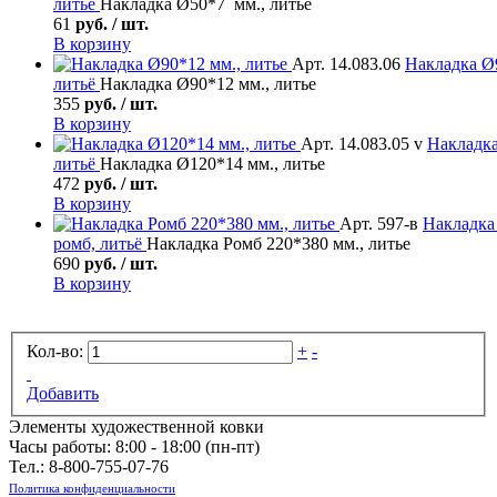
литьё
Накладка Ø50*7 мм., литье
61
руб. / шт.
В корзину
Арт. 14.083.06
Накладка
Ø9
литьё
Накладка Ø90*12 мм., литье
355
руб. / шт.
В корзину
Арт. 14.083.05 v
Накладк
литьё
Накладка Ø120*14 мм., литье
472
руб. / шт.
В корзину
Арт. 597-в
Накладка
ромб, литьё
Накладка Ромб 220*380 мм., литье
690
руб. / шт.
В корзину
Кол-во:
+
-
Добавить
Элементы художественной ковки
Часы работы: 8:00 - 18:00 (пн-пт)
Тел.:
8-800-755-07-76
Политика конфиденциальности