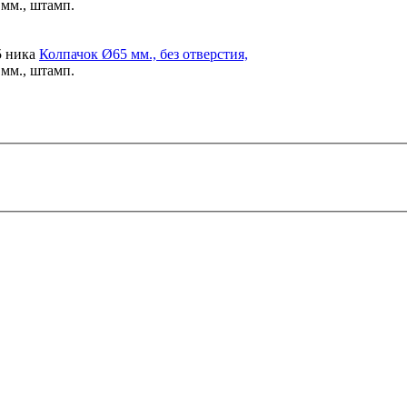
 мм., штамп.
5 ника
Колпачок
Ø65 мм., без отверстия,
 мм., штамп.