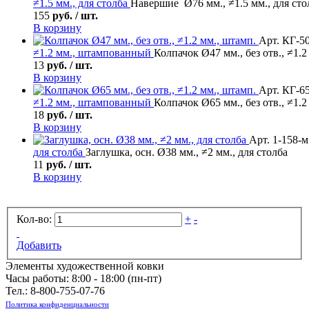
≠1.5 мм., для столба
Навершие Ø76 мм., ≠1.5 мм., для сто
155
руб. / шт.
В корзину
Арт. КГ-5
≠1.2 мм., штампованный
Колпачок Ø47 мм., без отв., ≠1.2
13
руб. / шт.
В корзину
Арт. КГ-6
≠1.2 мм., штампованный
Колпачок Ø65 мм., без отв., ≠1.2
18
руб. / шт.
В корзину
Арт. 1-158-м
для столба
Заглушка, осн. Ø38 мм., ≠2 мм., для столба
11
руб. / шт.
В корзину
Кол-во:
+
-
Добавить
Элементы художественной ковки
Часы работы: 8:00 - 18:00 (пн-пт)
Тел.:
8-800-755-07-76
Политика конфиденциальности