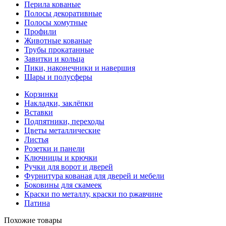
Перила кованые
Полосы декоративные
Полосы хомутные
Профили
Животные кованые
Трубы прокатанные
Завитки и кольца
Пики, наконечники и навершия
Шары и полусферы
Корзинки
Накладки, заклёпки
Вставки
Подпятники, переходы
Цветы металлические
Листья
Розетки и панели
Ключницы и крючки
Ручки для ворот и дверей
Фурнитура кованая для дверей и мебели
Боковины для скамеек
Краски по металлу, краски по ржавчине
Патина
Похожие товары