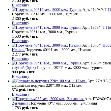
2 700
руб. / шт.
В корзину
Арт. 114/А/3 Т
П
Поручень 50*14 мм., 3000 мм., Турция
2 360
руб. / шт.
В корзину
Арт. 1373/4 Т
По
Поручень 39*11 мм., 3000 мм., Турция
1 530
руб. / шт.
В корзину
Арт. 1373/4
Пору
Италия
Поручень 40*11 мм., 3000 мм., Италия
2 277
руб. / шт.
В корзину
Арт. 1373/4 Уцен
гнутый (брак)
Поручень 39*11 мм., 3000 мм., Турция
800
руб. / шт.
В корзину
Арт. 27А/13 (
Держатель поручня 220*100 мм., □12 мм.
574
руб. / шт.
В корзину
Арт. П32/40*7-в
2-я линия
Поручень 40*7 мм., 3000 мм., 2-я линия
1 783
руб. / шт.