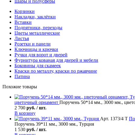
Шары и полусферы
Корзинки
Накладки, заклёпки
Вставки
Подпятники, переходы
Цветы металлические
Листья
Розетки и панели
Ключницы и крючки
Ручки для ворот и дверей
Фурнитура кованая для дверей и мебели
Боковины для скамеек
Краски по металлу, краски по ржавчине
Патина
Похожие товары
цветочный орнамент
Поручень 50*14 мм., 3000 мм., цве
2 700
руб. / шт.
В корзину
Арт. 1373/4 Т
По
Поручень 39*11 мм., 3000 мм., Турция
1 530
руб. / шт.
В корзину