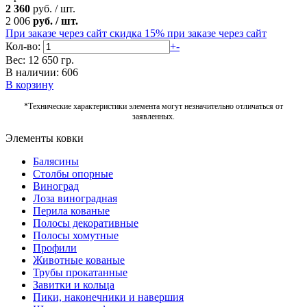
2 360
руб.
/
шт.
2 006
руб.
/
шт.
При заказе через сайт скидка 15%
при заказе через сайт
Кол-во:
+
-
Вес: 12 650 гр.
В наличии: 606
В корзину
*Технические характеристики элемента могут незначительно отличаться от
заявленных.
Элементы ковки
Балясины
Столбы опорные
Виноград
Лоза виноградная
Перила кованые
Полосы декоративные
Полосы хомутные
Профили
Животные кованые
Трубы прокатанные
Завитки и кольца
Пики, наконечники и навершия