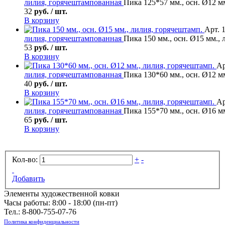
лилия, горячештампованная
Пика 125*57 мм., осн. Ø12 м
32
руб. / шт.
В корзину
Арт. 
лилия, горячештампованная
Пика 150 мм., осн. Ø15 мм., 
53
руб. / шт.
В корзину
Ар
лилия, горячештампованная
Пика 130*60 мм., осн. Ø12 м
40
руб. / шт.
В корзину
Ар
лилия, горячештампованная
Пика 155*70 мм., осн. Ø16 м
65
руб. / шт.
В корзину
Кол-во:
+
-
Добавить
Элементы художественной ковки
Часы работы: 8:00 - 18:00 (пн-пт)
Тел.:
8-800-755-07-76
Политика конфиденциальности