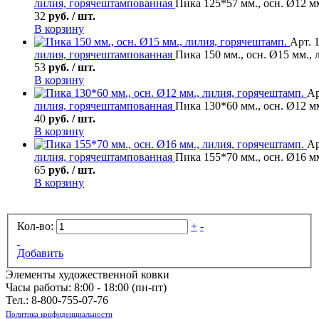
лилия, горячештампованная
Пика 125*57 мм., осн. Ø12 м
32
руб. / шт.
В корзину
Арт. 
лилия, горячештампованная
Пика 150 мм., осн. Ø15 мм., 
53
руб. / шт.
В корзину
Ар
лилия, горячештампованная
Пика 130*60 мм., осн. Ø12 м
40
руб. / шт.
В корзину
Ар
лилия, горячештампованная
Пика 155*70 мм., осн. Ø16 м
65
руб. / шт.
В корзину
Кол-во:
+
-
Добавить
Элементы художественной ковки
Часы работы: 8:00 - 18:00 (пн-пт)
Тел.:
8-800-755-07-76
Политика конфиденциальности