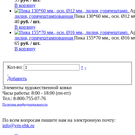
В корзину
Ар
лилия, горячештампованная
Пика 130*60 мм., осн. Ø12 м
40
руб. / шт.
В корзину
Ар
лилия, горячештампованная
Пика 155*70 мм., осн. Ø16 м
65
руб. / шт.
В корзину
Кол-во:
+
-
Добавить
Элементы художественной ковки
Часы работы: 8:00 - 18:00 (пн-пт)
Тел.:
8-800-755-07-76
Политика конфиденциальности
По всем вопросам пишите нам на электронную почту:
info@vrn-ehk.ru