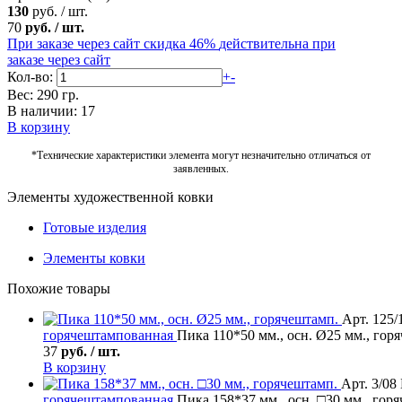
130
руб.
/
шт.
70
руб.
/
шт.
При заказе через сайт скидка 46%
действительна при
заказе через сайт
Кол-во:
+
-
Вес: 290 гр.
В наличии: 17
В корзину
*Технические характеристики элемента могут незначительно отличаться от
заявленных.
Элементы художественной ковки
Готовые изделия
Элементы ковки
Похожие товары
Арт. 125/
горячештампованная
Пика 110*50 мм., осн. Ø25 мм., гор
37
руб. / шт.
В корзину
Арт. 3/08
горячештампованная
Пика 158*37 мм., осн. □30 мм., гор