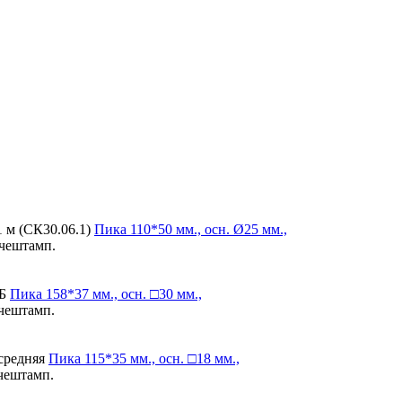
1 м (СК30.06.1)
Пика
110*50 мм., осн. Ø25 мм.,
ячештамп.
 Б
Пика
158*37 мм., осн. □30 мм.,
ячештамп.
 средняя
Пика
115*35 мм., осн. □18 мм.,
ячештамп.