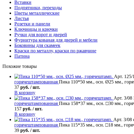
Вставки
Подпятники, переходы
Цветы металлические
Листья
Розетки и панели
Ключницы и крючки
Ручки для ворот и дверей
Фурнитура кованая для дверей и мебели
Боковины для скамеек
Краски по металлу, краски по ржавчине
Патина
Похожие товары
Арт. 125/
горячештампованная
Пика 110*50 мм., осн. Ø25 мм., гор
37
руб. / шт.
В корзину
Арт. 3/08
горячештампованная
Пика 158*37 мм., осн. □30 мм., гор
157
руб. / шт.
В корзину
Арт. 3/08
горячештампованная
Пика 115*35 мм., осн. □18 мм., гор
39
руб. / шт.