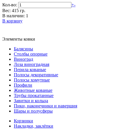
Кол-во:
+
-
Вес: 415 гр.
В наличии: 1
В корзину
Элементы ковки
Балясины
Столбы опорные
Виноград
Лоза виноградная
Перила кованые
Полосы декоративные
Полосы хомутные
Профили
Животные кованые
Трубы прокатанные
Завитки и кольца
Пики, наконечники и навершия
Шары и полусферы
Корзинки
Накладки, заклёпки