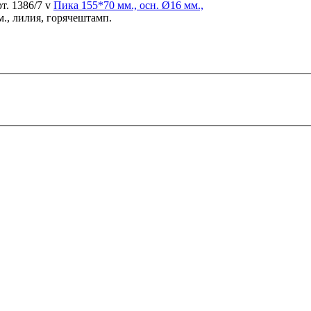
т. 1386/7 v
Пика
155*70 мм., осн. Ø16 мм.,
м., лилия, горячештамп.