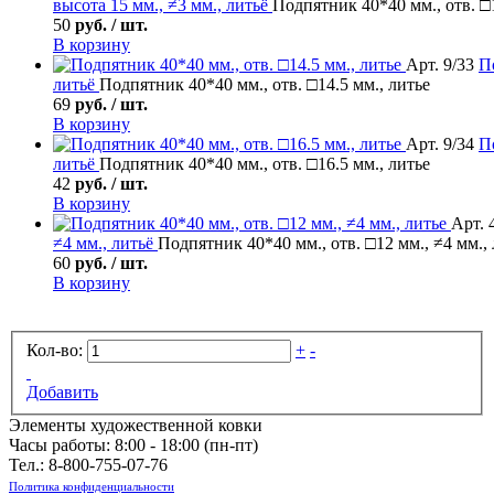
высота 15 мм., ≠3 мм., литьё
Подпятник 40*40 мм., отв. □1
50
руб. / шт.
В корзину
Арт. 9/33
П
литьё
Подпятник 40*40 мм., отв. □14.5 мм., литье
69
руб. / шт.
В корзину
Арт. 9/34
П
литьё
Подпятник 40*40 мм., отв. □16.5 мм., литье
42
руб. / шт.
В корзину
Арт. 
≠4 мм., литьё
Подпятник 40*40 мм., отв. □12 мм., ≠4 мм.,
60
руб. / шт.
В корзину
Кол-во:
+
-
Добавить
Элементы художественной ковки
Часы работы: 8:00 - 18:00 (пн-пт)
Тел.:
8-800-755-07-76
Политика конфиденциальности