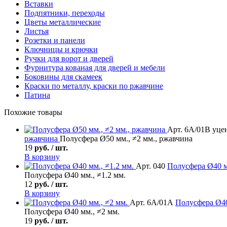
Вставки
Подпятники, переходы
Цветы металлические
Листья
Розетки и панели
Ключницы и крючки
Ручки для ворот и дверей
Фурнитура кованая для дверей и мебели
Боковины для скамеек
Краски по металлу, краски по ржавчине
Патина
Похожие товары
Арт. 6А/01В уце
ржавчина
Полусфера Ø50 мм., ≠2 мм., ржавчина
19
руб. / шт.
В корзину
Арт. 040
Полусфера
Ø40 м
Полусфера Ø40 мм., ≠1.2 мм.
12
руб. / шт.
В корзину
Арт. 6А/01А
Полусфера
Ø40
Полусфера Ø40 мм., ≠2 мм.
19
руб. / шт.