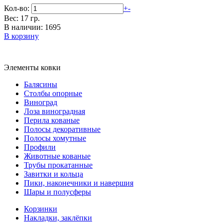
Кол-во:
+
-
Вес: 17 гр.
В наличии: 1695
В корзину
Элементы ковки
Балясины
Столбы опорные
Виноград
Лоза виноградная
Перила кованые
Полосы декоративные
Полосы хомутные
Профили
Животные кованые
Трубы прокатанные
Завитки и кольца
Пики, наконечники и навершия
Шары и полусферы
Корзинки
Накладки, заклёпки