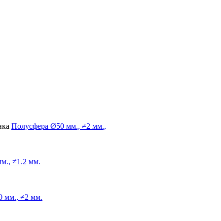
нка
Полусфера
Ø50 мм., ≠2 мм.,
м., ≠1.2 мм.
 мм., ≠2 мм.