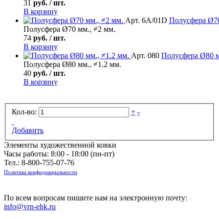
31
руб. / шт.
В корзину
Арт. 6А/01D
Полусфера
Ø70
Полусфера Ø70 мм., ≠2 мм.
74
руб. / шт.
В корзину
Арт. 080
Полусфера
Ø80 м
Полусфера Ø80 мм., ≠1.2 мм.
40
руб. / шт.
В корзину
Кол-во:
+
-
Добавить
Элементы художественной ковки
Часы работы: 8:00 - 18:00 (пн-пт)
Тел.:
8-800-755-07-76
Политика конфиденциальности
По всем вопросам пишите нам на электронную почту:
info@vrn-ehk.ru