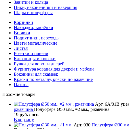
Завитки и кольца
Пики, наконечники и навершия
Шары и полусферы
Корзинки
Накладки, заклёпки
Вставки
Подпятники, переходы
Цветы металлические
Листья
Розетки и панели
Ключницы и крючки
Ручки для ворот и дверей
Фурнитура кованая для дверей и мебели
Боковины для скамеек
Краски по металлу, краски по ржавчине
Патина
Похожие товары
Арт. 6А/01В уце
ржавчина
Полусфера Ø50 мм., ≠2 мм., ржавчина
19
руб. / шт.
В корзину
Арт. 030
Полусфера
Ø30 мм.