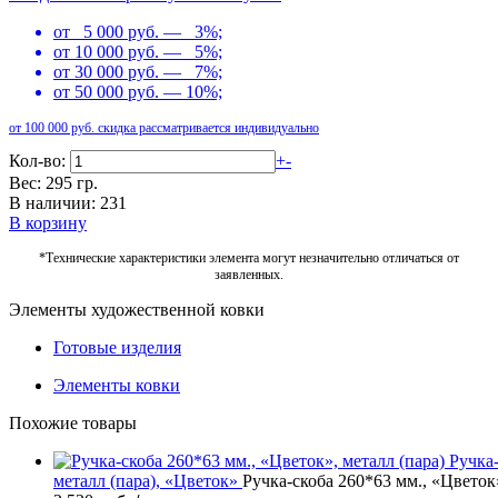
от 5 000 руб. — 3%;
от 10 000 руб. — 5%;
от 30 000 руб. — 7%;
от 50 000 руб. — 10%;
от 100 000 руб. скидка рассматривается индивидуально
Кол-во:
+
-
Вес: 295 гр.
В наличии: 231
В корзину
*Технические характеристики элемента могут незначительно отличаться от
заявленных.
Элементы художественной ковки
Готовые изделия
Элементы ковки
Похожие товары
Ручка
металл (пара), «Цветок»
Ручка-скоба 260*63 мм., «Цветок»