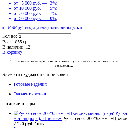
от 5 000 руб. — 3%;
от 10 000 руб. — 5%;
от 30 000 руб. — 7%;
от 50 000 руб. — 10%;
от 100 000 руб. скидка рассматривается индивидуально
Кол-во:
+
-
Вес: 1 855 гр.
В наличии: 12
В корзину
*Технические характеристики элемента могут незначительно отличаться от
заявленных.
Элементы художественной ковки
Готовые изделия
Элементы ковки
Похожие товары
Ручка
металл (пара), «Цветок»
Ручка-скоба 260*63 мм., «Цветок»
2 520
руб. / шт.