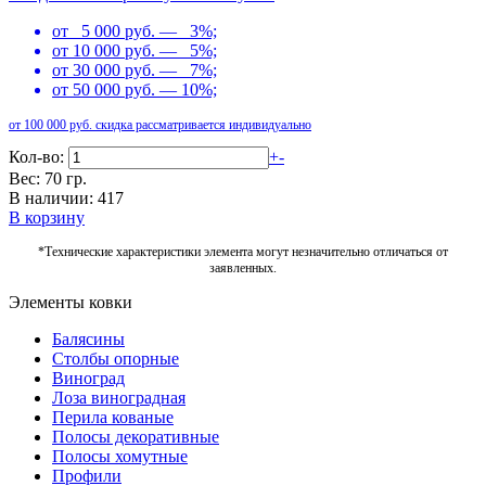
от 5 000 руб. — 3%;
от 10 000 руб. — 5%;
от 30 000 руб. — 7%;
от 50 000 руб. — 10%;
от 100 000 руб. скидка рассматривается индивидуально
Кол-во:
+
-
Вес: 70 гр.
В наличии: 417
В корзину
*Технические характеристики элемента могут незначительно отличаться от
заявленных.
Элементы ковки
Балясины
Столбы опорные
Виноград
Лоза виноградная
Перила кованые
Полосы декоративные
Полосы хомутные
Профили