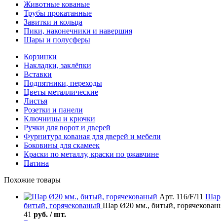
Животные кованые
Трубы прокатанные
Завитки и кольца
Пики, наконечники и навершия
Шары и полусферы
Корзинки
Накладки, заклёпки
Вставки
Подпятники, переходы
Цветы металлические
Листья
Розетки и панели
Ключницы и крючки
Ручки для ворот и дверей
Фурнитура кованая для дверей и мебели
Боковины для скамеек
Краски по металлу, краски по ржавчине
Патина
Похожие товары
Арт. 116/F/11
Шар
битый, горячекованый
Шар Ø20 мм., битый, горячекован
41
руб. / шт.