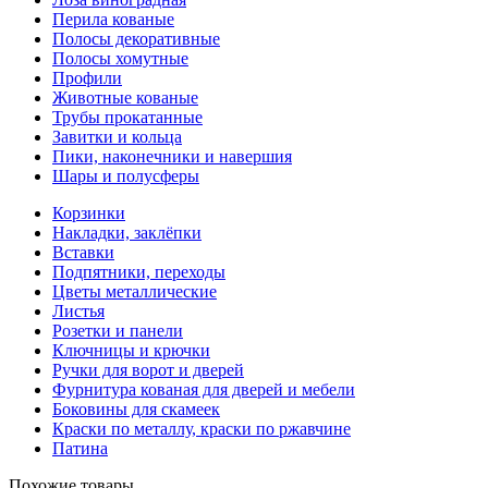
Перила кованые
Полосы декоративные
Полосы хомутные
Профили
Животные кованые
Трубы прокатанные
Завитки и кольца
Пики, наконечники и навершия
Шары и полусферы
Корзинки
Накладки, заклёпки
Вставки
Подпятники, переходы
Цветы металлические
Листья
Розетки и панели
Ключницы и крючки
Ручки для ворот и дверей
Фурнитура кованая для дверей и мебели
Боковины для скамеек
Краски по металлу, краски по ржавчине
Патина
Похожие товары