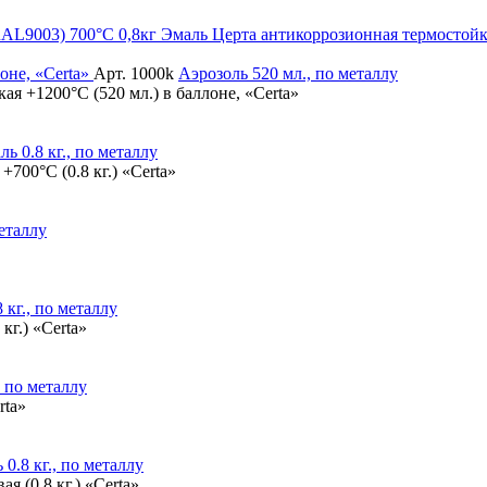
Эмаль Церта антикоррозионная термостойк
Арт. 1000k
Аэрозоль
520 мл., по металлу
ая +1200°С (520 мл.) в баллоне, «Certa»
ль
0.8 кг., по металлу
700°С (0.8 кг.) «Certa»
металлу
 кг., по металлу
кг.) «Certa»
, по металлу
rta»
ь
0.8 кг., по металлу
я (0.8 кг.) «Certa»