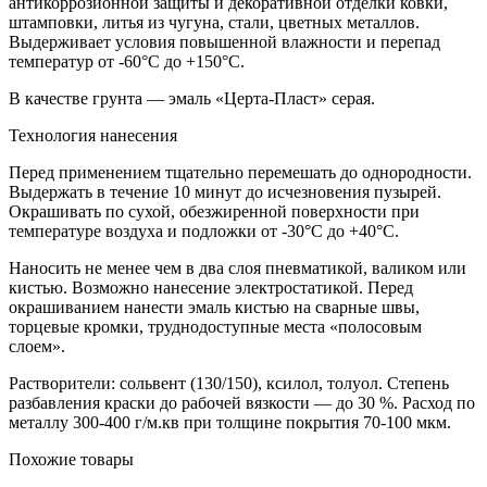
антикоррозионной защиты и декоративной отделки ковки,
штамповки, литья из чугуна, стали, цветных металлов.
Выдерживает условия повышенной влажности и перепад
температур от -60°С до +150°С.
В качестве грунта — эмаль «Церта-Пласт» серая.
Технология нанесения
Перед применением тщательно перемешать до однородности.
Выдержать в течение 10 минут до исчезновения пузырей.
Окрашивать по сухой, обезжиренной поверхности при
температуре воздуха и подложки от -30°С до +40°С.
Наносить не менее чем в два слоя пневматикой, валиком или
кистью. Возможно нанесение электростатикой. Перед
окрашиванием нанести эмаль кистью на сварные швы,
торцевые кромки, труднодоступные места «полосовым
слоем».
Растворители: сольвент (130/150), ксилол, толуол. Степень
разбавления краски до рабочей вязкости — до 30 %. Расход по
металлу 300-400 г/м.кв при толщине покрытия 70-100 мкм.
Похожие товары