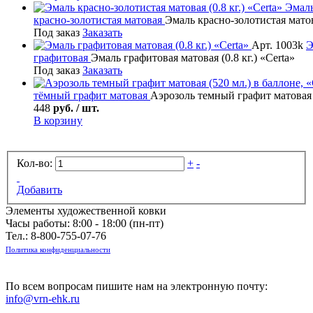
Эмал
красно-золотистая матовая
Эмаль красно-золотистая матова
Под заказ
Заказать
Арт. 1003k
Э
графитовая
Эмаль графитовая матовая (0.8 кг.) «Certa»
Под заказ
Заказать
тёмный графит матовая
Аэрозоль темный графит матовая (
448
руб. / шт.
В корзину
Кол-во:
+
-
Добавить
Элементы художественной ковки
Часы работы: 8:00 - 18:00 (пн-пт)
Тел.:
8-800-755-07-76
Политика конфиденциальности
По всем вопросам пишите нам на электронную почту:
info@vrn-ehk.ru