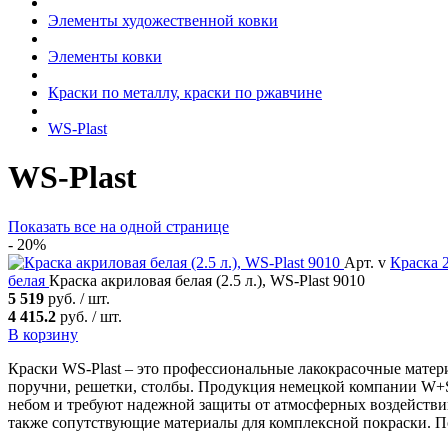
Элементы художественной ковки
Элементы ковки
Краски по металлу, краски по ржавчине
WS-Plast
WS-Plast
Показать все
на одной странице
- 20%
Арт. v
Краска
2
белая
Краска акриловая белая (2.5 л.), WS-Plast 9010
5 519
руб. / шт.
4 415.2
руб. / шт.
В корзину
Краски WS-Plast – это профессиональные лакокрасочные матер
поручни, решетки, столбы. Продукция немецкой компании W+S
небом и требуют надежной защиты от атмосферных воздействий
также сопутствующие материалы для комплексной покраски. По