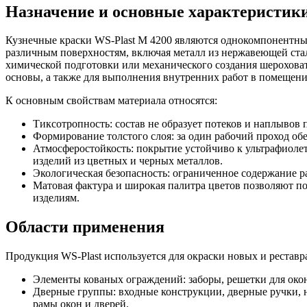
Назначение и основные характеристик
Кузнечные краски WS-Plast M 4200 являются однокомпонентн
различным поверхностям, включая металл из нержавеющей ста
химической подготовки или механического создания шероховат
основы, а также для выполнения внутренних работ в помещен
К основным свойствам материала относятся:
Тиксотропность: состав не образует потеков и наплывов
Формирование толстого слоя: за один рабочий проход об
Атмосферостойкость: покрытие устойчиво к ультрафиолет
изделий из цветных и черных металлов.
Экологическая безопасность: ограниченное содержание 
Матовая фактура и широкая палитра цветов позволяют п
изделиям.
Области применения
Продукция WS-Plast используется для окраски новых и рестав
Элементы кованых ограждений: заборы, решетки для окон
Дверные группы: входные конструкции, дверные ручки, н
рамы окон и дверей.