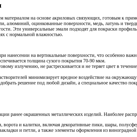
и
ым материалом на основе акриловых связующих, готовым к при
ли, алюминий, оцинкованные поверхности, медь, латунь и твер
ости. Эти универсальные эмали подходят для покраски профильн
иях с нормальной влажностью.
 при нанесении на вертикальные поверхности, что особенно важн
еспечивается толщина сухого покрытия 70-90 мкм.
овому излучению, не растрескивается и не теряет цвет в течени
растворителей минимизирует вредное воздействие на окружающу
одобрать решение под любой дизайн, а специальное качество п
рации ранее окрашенных металлических изделий. Наиболее расп
, ворота и калитки, включая декоративные пики, шары, полусф
акладки и петли, а также элементы оформления из виноградной 