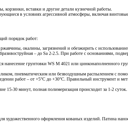
 корзинки, вставки и другие детали кузнечной работы.
ующиеся в условиях агрессивной атмосферы, включая винтовые
щий порядок работ:
т ржавчины, окалины, загрязнений и обезжирить с использован
 абразивоструйная – до Sa 2-2.5. При работе с основаниями, по
ся нанесение грунтовки WS M 4021 или цинконаполненного гру
валиком, пневматическим или безвоздушным распылением с помощ
дении работ – от +5°C до +30°C. Правильный инструмент и ме
ие 15-30 минут, полная полимеризация происходит за 1-2 суто
для художественного оформления кованых изделий. Патина нанос