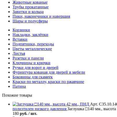
Животные кованые
Трубы прокатанные
Завитки и кольца
Пики, наконечники и навершия
Шары и полусферы
Корзинки
Накладки, заклёпки
Вставки
Подпятники, переходы
Цветы металлические
Листья
Розетки и панели
Ключницы и крючки
Ручки для ворот и дверей
Фурнитура кованая для дверей и мебели
Боковины для скамеек
Краски по металлу, краски по ржавчине
Патина
Похожие товары
Арт. С35.10.14
полиэтилен низкого давления
Заглушка □140 мм., высота
180
руб. / шт.