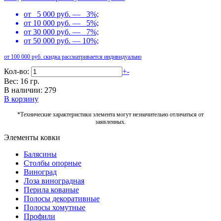
от 5 000 руб. — 3%;
от 10 000 руб. — 5%;
от 30 000 руб. — 7%;
от 50 000 руб. — 10%;
от 100 000 руб. скидка рассматривается индивидуально
Кол-во:
+
-
Вес: 16 гр.
В наличии: 279
В корзину
*Технические характеристики элемента могут незначительно отличаться от
заявленных.
Элементы ковки
Балясины
Столбы опорные
Виноград
Лоза виноградная
Перила кованые
Полосы декоративные
Полосы хомутные
Профили