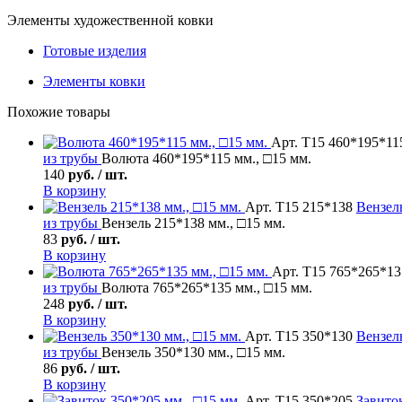
Элементы художественной ковки
Готовые изделия
Элементы ковки
Похожие товары
Арт. Т15 460*195*11
из трубы
Волюта 460*195*115 мм., □15 мм.
140
руб. / шт.
В корзину
Арт. Т15 215*138
Вензел
из трубы
Вензель 215*138 мм., □15 мм.
83
руб. / шт.
В корзину
Арт. Т15 765*265*13
из трубы
Волюта 765*265*135 мм., □15 мм.
248
руб. / шт.
В корзину
Арт. Т15 350*130
Вензел
из трубы
Вензель 350*130 мм., □15 мм.
86
руб. / шт.
В корзину
Арт. Т15 350*205
Завито