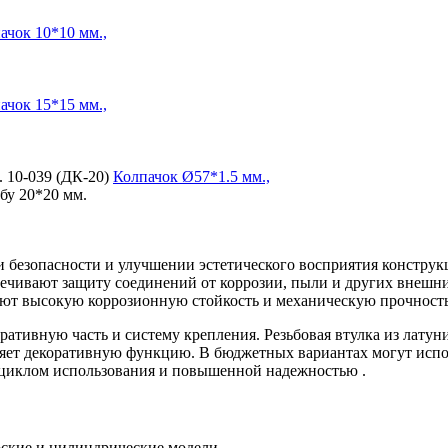
ачок
10*10 мм.,
ачок
15*15 мм.,
. 10-039 (ДК-20)
Колпачок
Ø57*1.5 мм.,
бу 20*20 мм.
ии безопасности и улучшении эстетического восприятия констр
печивают защиту соединений от коррозии, пыли и других внешн
ют высокую коррозионную стойкость и механическую прочность
ративную часть и систему крепления. Резьбовая втулка из лату
яет декоративную функцию. В бюджетных вариантах могут испол
 циклом использования и повышенной надежностью .
оские и цилиндрические модели