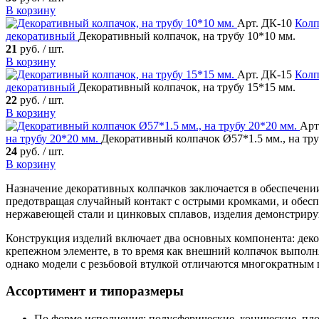
В корзину
Арт. ДК-10
Колп
декоративный
Декоративный колпачок, на трубу 10*10 мм.
21
руб. / шт.
В корзину
Арт. ДК-15
Колп
декоративный
Декоративный колпачок, на трубу 15*15 мм.
22
руб. / шт.
В корзину
Арт
на трубу 20*20 мм.
Декоративный колпачок Ø57*1.5 мм., на тру
24
руб. / шт.
В корзину
Назначение декоративных колпачков заключается в обеспечен
предотвращая случайный контакт с острыми кромками, и обес
нержавеющей стали и цинковых сплавов, изделия демонстриру
Конструкция изделий включает два основных компонента: деко
крепежном элементе, в то время как внешний колпачок выполн
однако модели с резьбовой втулкой отличаются многократным
Ассортимент и типоразмеры
По форме исполнения: полусферические, конические, пл