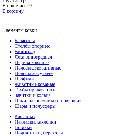
Вес: 128 гр.
В наличии: 95
В корзину
Элементы ковки
Балясины
Столбы опорные
Виноград
Лоза виноградная
Перила кованые
Полосы декоративные
Полосы хомутные
Профили
Животные кованые
Трубы прокатанные
Завитки и кольца
Пики, наконечники и навершия
Шары и полусферы
Корзинки
Накладки, заклёпки
Вставки
Подпятники, переходы