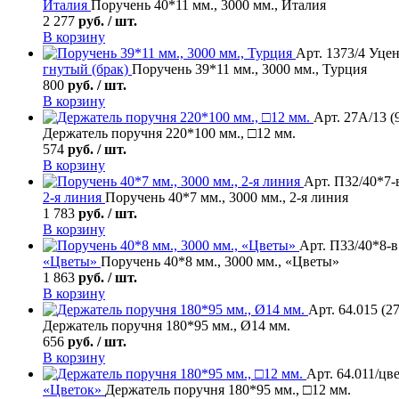
Италия
Поручень 40*11 мм., 3000 мм., Италия
2 277
руб. / шт.
В корзину
Арт. 1373/4 Уцен
гнутый (брак)
Поручень 39*11 мм., 3000 мм., Турция
800
руб. / шт.
В корзину
Арт. 27А/13 (
Держатель поручня 220*100 мм., □12 мм.
574
руб. / шт.
В корзину
Арт. П32/40*7-в
2-я линия
Поручень 40*7 мм., 3000 мм., 2-я линия
1 783
руб. / шт.
В корзину
Арт. П33/40*8-в 
«Цветы»
Поручень 40*8 мм., 3000 мм., «Цветы»
1 863
руб. / шт.
В корзину
Арт. 64.015 (2
Держатель поручня 180*95 мм., Ø14 мм.
656
руб. / шт.
В корзину
Арт. 64.011/цв
«Цветок»
Держатель поручня 180*95 мм., □12 мм.