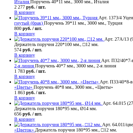
Италия
Поручень 40*11 мм., 3000 мм., Италия
2 277
руб. / шт.
В корзину
Арт. 1373/4 Уцен
гнутый (брак)
Поручень 39*11 мм., 3000 мм., Турция
800
руб. / шт.
В корзину
Арт. 27А/13 (
Держатель поручня 220*100 мм., □12 мм.
574
руб. / шт.
В корзину
Арт. П32/40*7-в
2-я линия
Поручень 40*7 мм., 3000 мм., 2-я линия
1 783
руб. / шт.
В корзину
Арт. П33/40*8-в 
«Цветы»
Поручень 40*8 мм., 3000 мм., «Цветы»
1 863
руб. / шт.
В корзину
Арт. 64.015 (2
Держатель поручня 180*95 мм., Ø14 мм.
656
руб. / шт.
В корзину
Арт. 64.011/цв
«Цветок»
Держатель поручня 180*95 мм., □12 мм.