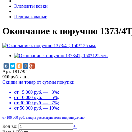
Элементы ковки
Перила кованые
Окончание к поручню 1373/4Т,
Арт. 1817/9 Т
910
руб.
/
шт.
Скидка на товар от суммы покупки
от 5 000 руб. — 3%;
от 10 000 руб. — 5%;
от 30 000 руб. — 7%;
от 50 000 руб. — 10%;
от 100 000 руб. скидка рассматривается индивидуально
Кол-во:
+
-