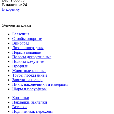
Вес: 1 650 гр.
В наличии: 24
В корзину
Элементы ковки
Балясины
Столбы опорные
Виноград
Лоза виноградная
Перила кованые
Полосы декоративные
Полосы хомутные
Профили
Животные кованые
Трубы прокатанные
Завитки и кольца
Пики, наконечники и навершия
Шары и полусферы
Корзинки
Накладки, заклёпки
Вставки
Подпятники, переходы