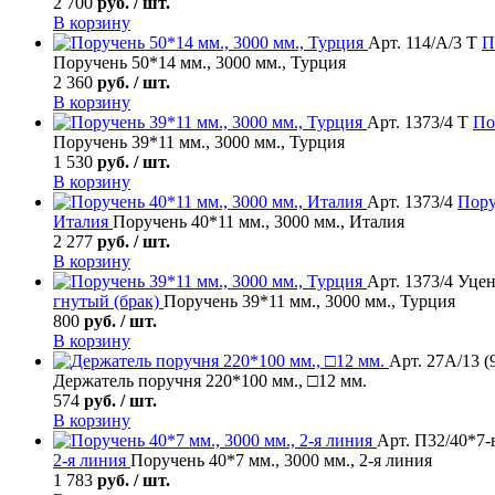
2 700
руб. / шт.
В корзину
Арт. 114/А/3 Т
П
Поручень 50*14 мм., 3000 мм., Турция
2 360
руб. / шт.
В корзину
Арт. 1373/4 Т
По
Поручень 39*11 мм., 3000 мм., Турция
1 530
руб. / шт.
В корзину
Арт. 1373/4
Пору
Италия
Поручень 40*11 мм., 3000 мм., Италия
2 277
руб. / шт.
В корзину
Арт. 1373/4 Уцен
гнутый (брак)
Поручень 39*11 мм., 3000 мм., Турция
800
руб. / шт.
В корзину
Арт. 27А/13 (
Держатель поручня 220*100 мм., □12 мм.
574
руб. / шт.
В корзину
Арт. П32/40*7-в
2-я линия
Поручень 40*7 мм., 3000 мм., 2-я линия
1 783
руб. / шт.