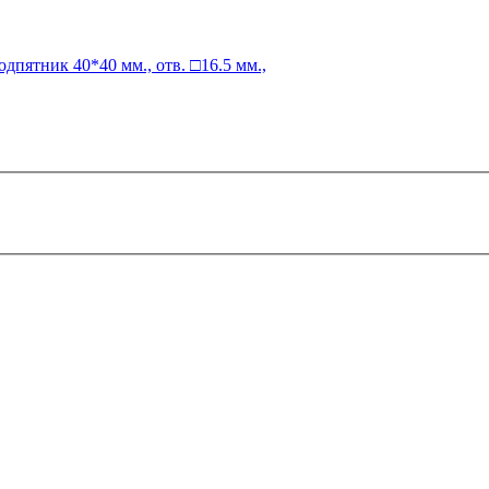
одпятник
40*40 мм., отв. □16.5 мм.,