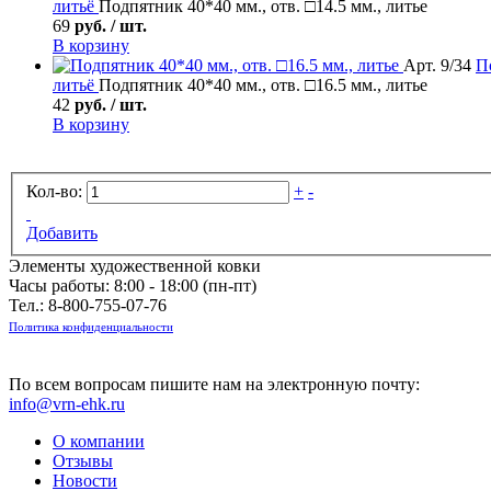
литьё
Подпятник 40*40 мм., отв. □14.5 мм., литье
69
руб. / шт.
В корзину
Арт. 9/34
П
литьё
Подпятник 40*40 мм., отв. □16.5 мм., литье
42
руб. / шт.
В корзину
Кол-во:
+
-
Добавить
Элементы художественной ковки
Часы работы: 8:00 - 18:00 (пн-пт)
Тел.:
8-800-755-07-76
Политика конфиденциальности
По всем вопросам пишите нам на электронную почту:
info@vrn-ehk.ru
О компании
Отзывы
Новости