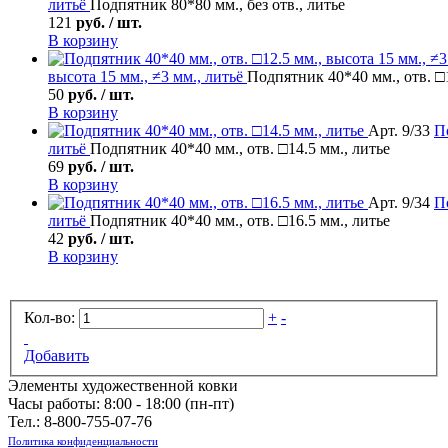
литьё
Подпятник 80*80 мм., без отв., литье
121
руб. / шт.
В корзину
высота 15 мм., ≠3 мм., литьё
Подпятник 40*40 мм., отв. □1
50
руб. / шт.
В корзину
Арт. 9/33
П
литьё
Подпятник 40*40 мм., отв. □14.5 мм., литье
69
руб. / шт.
В корзину
Арт. 9/34
П
литьё
Подпятник 40*40 мм., отв. □16.5 мм., литье
42
руб. / шт.
В корзину
Кол-во:
+
-
Добавить
Элементы художественной ковки
Часы работы: 8:00 - 18:00 (пн-пт)
Тел.:
8-800-755-07-76
Политика конфиденциальности