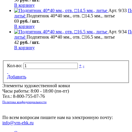
В корзину
Арт. 9/33
П
литьё
Подпятник 40*40 мм., отв. □14.5 мм., литье
69
руб. / шт.
В корзину
Арт. 9/34
П
литьё
Подпятник 40*40 мм., отв. □16.5 мм., литье
42
руб. / шт.
В корзину
Кол-во:
+
-
Добавить
Элементы художественной ковки
Часы работы: 8:00 - 18:00 (пн-пт)
Тел.:
8-800-755-07-76
Политика конфиденциальности
По всем вопросам пишите нам на электронную почту:
info@vrn-ehk.ru