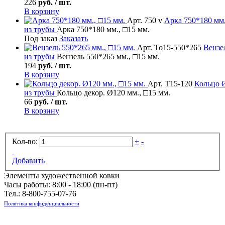
226
руб. / шт.
В корзину
Арт. 750 v
Арка
750*180 мм.
из трубы
Арка 750*180 мм., □15 мм.
Под заказ
Заказать
Арт. То15-550*265
Вензе
из трубы
Вензель 550*265 мм., □15 мм.
194
руб. / шт.
В корзину
Арт. Т15-120
Кольцо
Ø
из трубы
Кольцо декор. Ø120 мм., □15 мм.
66
руб. / шт.
В корзину
Кол-во:
+
-
Добавить
Элементы художественной ковки
Часы работы: 8:00 - 18:00 (пн-пт)
Тел.:
8-800-755-07-76
Политика конфиденциальности