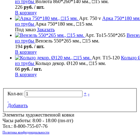
из трубы
Волюта 860*260*140 мм., □15 мм.
226
руб. / шт.
В корзину
Арт. 750 v
Арка
750*180 мм.
из трубы
Арка 750*180 мм., □15 мм.
Под заказ
Заказать
Арт. То15-550*265
Вензе
из трубы
Вензель 550*265 мм., □15 мм.
194
руб. / шт.
В корзину
Арт. Т15-120
Кольцо
Ø
из трубы
Кольцо декор. Ø120 мм., □15 мм.
66
руб. / шт.
В корзину
Кол-во:
+
-
Добавить
Элементы художественной ковки
Часы работы: 8:00 - 18:00 (пн-пт)
Тел.:
8-800-755-07-76
Политика конфиденциальности