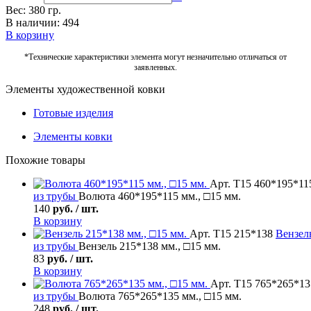
Вес: 380 гр.
В наличии: 494
В корзину
*Технические характеристики элемента могут незначительно отличаться от
заявленных.
Элементы художественной ковки
Готовые изделия
Элементы ковки
Похожие товары
Арт. Т15 460*195*11
из трубы
Волюта 460*195*115 мм., □15 мм.
140
руб. / шт.
В корзину
Арт. Т15 215*138
Вензел
из трубы
Вензель 215*138 мм., □15 мм.
83
руб. / шт.
В корзину
Арт. Т15 765*265*13
из трубы
Волюта 765*265*135 мм., □15 мм.
248
руб. / шт.