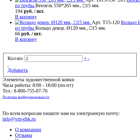
из трубы
Вензель 550*265 мм., □15 мм.
194
руб. / шт.
В корзину
Арт. Т15-120
Кольцо
Ø
из трубы
Кольцо декор. Ø120 мм., □15 мм.
66
руб. / шт.
В корзину
Кол-во:
+
-
Добавить
Элементы художественной ковки
Часы работы: 8:00 - 18:00 (пн-пт)
Тел.:
8-800-755-07-76
Политика конфиденциальности
По всем вопросам пишите нам на электронную почту:
info@vrn-ehk.ru
О компании
Отзывы