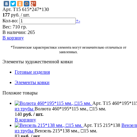
Арт. Т15 615*247*130
177
руб.
/
шт.
Кол-во:
+
-
Вес: 710 гр.
В наличии: 265
В корзину
*Технические характеристики элемента могут незначительно отличаться от
заявленных.
Элементы художественной ковки
Готовые изделия
Элементы ковки
Похожие товары
Арт. Т15 460*195*11
из трубы
Волюта 460*195*115 мм., □15 мм.
140
руб. / шт.
В корзину
Арт. Т15 215*138
Вензел
из трубы
Вензель 215*138 мм., □15 мм.
83
руб. / шт.