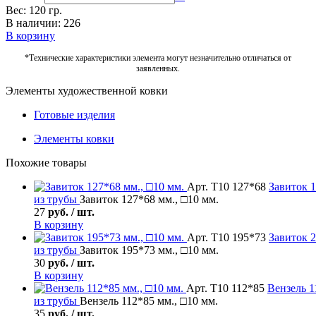
Вес: 120 гр.
В наличии: 226
В корзину
*Технические характеристики элемента могут незначительно отличаться от
заявленных.
Элементы художественной ковки
Готовые изделия
Элементы ковки
Похожие товары
Арт. Т10 127*68
Завиток
1
из трубы
Завиток 127*68 мм., □10 мм.
27
руб. / шт.
В корзину
Арт. Т10 195*73
Завиток
2
из трубы
Завиток 195*73 мм., □10 мм.
30
руб. / шт.
В корзину
Арт. Т10 112*85
Вензель
1
из трубы
Вензель 112*85 мм., □10 мм.
35
руб. / шт.