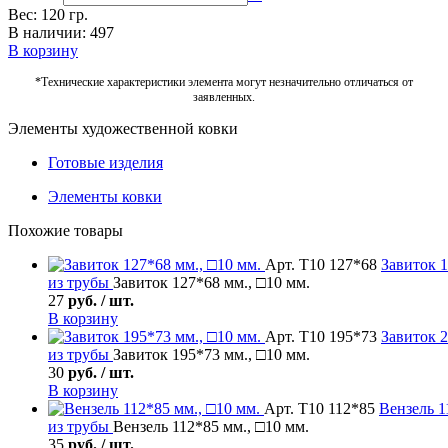
Вес: 120 гр.
В наличии: 497
В корзину
*Технические характеристики элемента могут незначительно отличаться от
заявленных.
Элементы художественной ковки
Готовые изделия
Элементы ковки
Похожие товары
Арт. Т10 127*68
Завиток
1
из трубы
Завиток 127*68 мм., □10 мм.
27
руб. / шт.
В корзину
Арт. Т10 195*73
Завиток
2
из трубы
Завиток 195*73 мм., □10 мм.
30
руб. / шт.
В корзину
Арт. Т10 112*85
Вензель
1
из трубы
Вензель 112*85 мм., □10 мм.
35
руб. / шт.