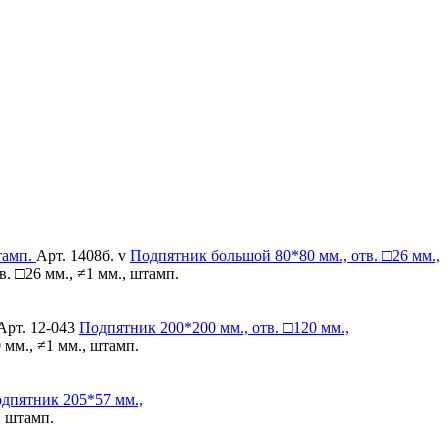
Арт. 1408б. v
Подпятник большой
80*80 мм., отв. □26 мм.,
. □26 мм., ≠1 мм., штамп.
Арт. 12-043
Подпятник
200*200 мм., отв. □120 мм.,
 мм., ≠1 мм., штамп.
дпятник
205*57 мм.,
, штамп.