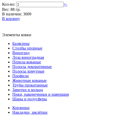
Кол-во:
+
-
Вес: 88 гр.
В наличии: 3009
В корзину
Элементы ковки
Балясины
Столбы опорные
Виноград
Лоза виноградная
Перила кованые
Полосы декоративные
Полосы хомутные
Профили
Животные кованые
Трубы прокатанные
Завитки и кольца
Пики, наконечники и навершия
Шары и полусферы
Корзинки
Накладки, заклёпки