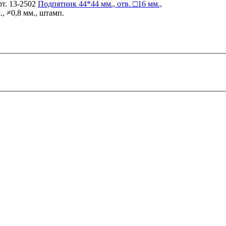
т. 13-2502
Подпятник
44*44 мм., отв. □16 мм.,
, ≠0,8 мм., штамп.