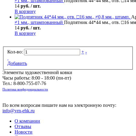
≠1 мм., штампованный
Подпятник 44*44 мм., отв. □14 мм
14
руб. / шт.
В корзину
Ар
≠1 мм., штампованный
Подпятник 44*44 мм., отв. □16 мм.
14
руб. / шт.
В корзину
Кол-во:
+
-
Добавить
Элементы художественной ковки
Часы работы: 8:00 - 18:00 (пн-пт)
Тел.:
8-800-755-07-76
Политика конфиденциальности
По всем вопросам пишите нам на электронную почту:
info@vrn-ehk.ru
О компании
Отзывы
Новости