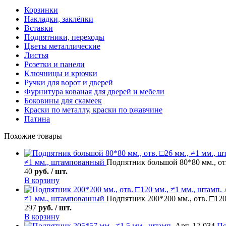
Корзинки
Накладки, заклёпки
Вставки
Подпятники, переходы
Цветы металлические
Листья
Розетки и панели
Ключницы и крючки
Ручки для ворот и дверей
Фурнитура кованая для дверей и мебели
Боковины для скамеек
Краски по металлу, краски по ржавчине
Патина
Похожие товары
≠1 мм., штампованный
Подпятник большой 80*80 мм., отв
40
руб. / шт.
В корзину
≠1 мм., штампованный
Подпятник 200*200 мм., отв. □120
297
руб. / шт.
В корзину
Арт. 12-034
По