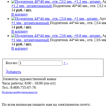
Ар
≠1.2 мм., штампованный
Подпятник 40*40 мм., отв. □12 м
14
руб. / шт.
В корзину
Арт.
≠1 мм., штампованный
Подпятник 44*44 мм., отв. □14 мм
14
руб. / шт.
В корзину
Ар
≠1 мм., штампованный
Подпятник 44*44 мм., отв. □16 мм.
14
руб. / шт.
В корзину
Кол-во:
+
-
Добавить
Элементы художественной ковки
Часы работы: 8:00 - 18:00 (пн-пт)
Тел.:
8-800-755-07-76
Политика конфиденциальности
По всем вопросам пишите нам на электронную почту: