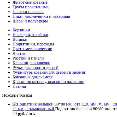
Животные кованые
Трубы прокатанные
Завитки и кольца
Пики, наконечники и навершия
Шары и полусферы
Корзинки
Накладки, заклёпки
Вставки
Подпятники, переходы
Цветы металлические
Листья
Розетки и панели
Ключницы и крючки
Ручки для ворот и дверей
Фурнитура кованая для дверей и мебели
Боковины для скамеек
Краски по металлу, краски по ржавчине
Патина
Похожие товары
≠1 мм., штампованный
Подпятник большой 80*80 мм., отв
40
руб. / шт.