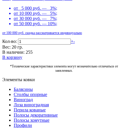
от 5 000 руб. — 3%;
от 10 000 руб. — 5%;
от 30 000 руб. — 7%;
от 50 000 руб. — 10%;
от 100 000 руб. скидка рассматривается индивидуально
Кол-во:
+
-
Вес: 20 гр.
В наличии: 255
В корзину
*Технические характеристики элемента могут незначительно отличаться от
заявленных.
Элементы ковки
Балясины
Столбы опорные
Виноград
Лоза виноградная
Перила кованые
Полосы декоративные
Полосы хомутные
Профили