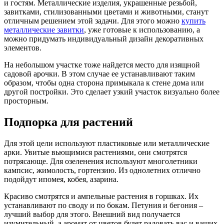
и гостям. Металлические изделия, украшенные резьбой,
завитками, стилизованными цветами и животными, станут
отличным решением этой задачи. Для этого можно
купить
металлические завитки
, уже готовые к использованию, а
можно придумать индивидуальный дизайн декоративных
элементов.
На небольшом участке тоже найдется место для изящной
садовой арочки. В этом случае ее устанавливают таким
образом, чтобы одна сторона примыкала к стене дома или
другой постройки. Это сделает узкий участок визуально более
просторным.
Подпорка для растений
Для этой цели используют пластиковые или металлические
арки. Увитые вьющимися растениями, они смотрятся
потрясающе. Для озеленения используют многолетники
кампсис, жимолость, гортензию. Из однолетних отлично
подойдут ипомея, кобея, азарина.
Красиво смотрятся и ампельные растения в горшках. Их
устанавливают по своду и по бокам. Петуния и бегония –
лучший выбор для этого. Внешний вид получается
изумительный, а аромат от цветов будет радовать вас и ваших