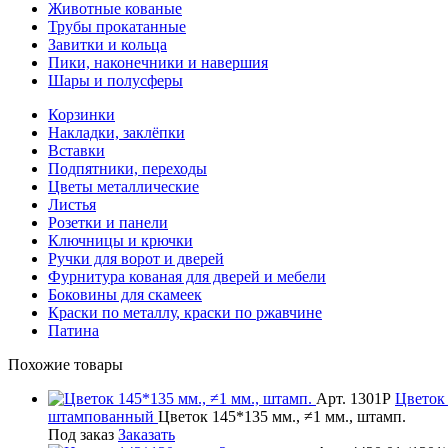
Животные кованые
Трубы прокатанные
Завитки и кольца
Пики, наконечники и навершия
Шары и полусферы
Корзинки
Накладки, заклёпки
Вставки
Подпятники, переходы
Цветы металлические
Листья
Розетки и панели
Ключницы и крючки
Ручки для ворот и дверей
Фурнитура кованая для дверей и мебели
Боковины для скамеек
Краски по металлу, краски по ржавчине
Патина
Похожие товары
Арт. 1301Р
Цветок
штампованный
Цветок 145*135 мм., ≠1 мм., штамп.
Под заказ
Заказать