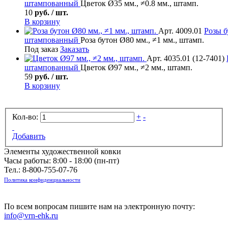
штампованный
Цветок Ø35 мм., ≠0.8 мм., штамп.
10
руб. / шт.
В корзину
Арт. 4009.01
Розы б
штампованный
Роза бутон Ø80 мм., ≠1 мм., штамп.
Под заказ
Заказать
Арт. 4035.01 (12-7401)
штампованный
Цветок Ø97 мм., ≠2 мм., штамп.
59
руб. / шт.
В корзину
Кол-во:
+
-
Добавить
Элементы художественной ковки
Часы работы: 8:00 - 18:00 (пн-пт)
Тел.:
8-800-755-07-76
Политика конфиденциальности
По всем вопросам пишите нам на электронную почту:
info@vrn-ehk.ru