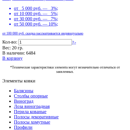
от 5 000 руб. — 3%;
от 10 000 руб. — 5%;
от 30 000 руб. — 7%;
от 50 000 руб. — 10%;
от 100 000 руб. скидка рассматривается индивидуально
Кол-во:
+
-
Вес: 20 гр.
В наличии: 6484
В корзину
*Технические характеристики элемента могут незначительно отличаться от
заявленных.
Элементы ковки
Балясины
Столбы опорные
Виноград
Лоза виноградная
Перила кованые
Полосы декоративные
Полосы хомутные
Профили