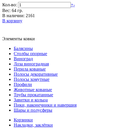
Кол-во:
+
-
Вес: 64 гр.
В наличии: 2161
В корзину
Элементы ковки
Балясины
Столбы опорные
Виноград
Лоза виноградная
Перила кованые
Полосы декоративные
Полосы хомутные
Профили
Животные кованые
Трубы прокатанные
Завитки и кольца
Пики, наконечники и навершия
Шары и полусферы
Корзинки
Накладки, заклёпки