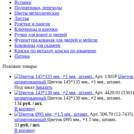
Вставки
Подпятники, переходы
Цветы металлические
Листья
Розетки и панели
Ключницы и крючки
Ручки для ворот и дверей
Фурнитура кованая для дверей и мебели
Боковины для скамеек
Краски по металлу, краски по ржавчине
Патина
Похожие товары
Арт. 1301Р
Цветок
штампованный
Цветок 145*135 мм., ≠1 мм., штамп.
Под заказ
Заказать
Арт. 4420.01 (1301)
штампованный
Цветок 143*130 мм., ≠2 мм., штамп.
134
руб. / шт.
В корзину
Арт. 506.70 (12-7435)
штампованный
Цветок Ø95 мм., ≠1.5 мм., штамп.
33
руб. / шт.
В корзину