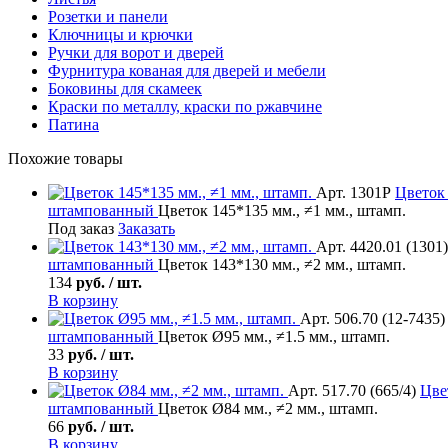
Розетки и панели
Ключницы и крючки
Ручки для ворот и дверей
Фурнитура кованая для дверей и мебели
Боковины для скамеек
Краски по металлу, краски по ржавчине
Патина
Похожие товары
Арт. 1301Р
Цветок
штампованный
Цветок 145*135 мм., ≠1 мм., штамп.
Под заказ
Заказать
Арт. 4420.01 (1301)
штампованный
Цветок 143*130 мм., ≠2 мм., штамп.
134
руб. / шт.
В корзину
Арт. 506.70 (12-7435)
штампованный
Цветок Ø95 мм., ≠1.5 мм., штамп.
33
руб. / шт.
В корзину
Арт. 517.70 (665/4)
Цве
штампованный
Цветок Ø84 мм., ≠2 мм., штамп.
66
руб. / шт.
В корзину