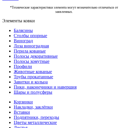
*Технические характеристики элемента могут незначительно отличаться от
заявленных.
Элементы ковки
Балясины
Столбы опорные
Виноград
Лоза виноградная
Перила кованые
Полосы декоративные
Полосы хомутные
Профили
Животные кованые
Трубы прокатанные
Завитки и кольца
Пики, наконечники и навершия
Шары и полусферы
Корзинки
Накладки, заклёпки
Вставки
Подпятники, переходы
Цветы металлические
Листья