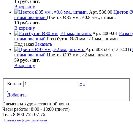
15
руб. / шт.
В корзину
Арт. 536.00
Цветок
Ø3
штампованный
Цветок Ø35 мм., ≠0.8 мм., штамп.
10
руб. / шт.
В корзину
Арт. 4009.01
Розы б
штампованный
Роза бутон Ø80 мм., ≠1 мм., штамп.
Под заказ
Заказать
Арт. 4035.01 (12-7401)
штампованный
Цветок Ø97 мм., ≠2 мм., штамп.
59
руб. / шт.
В корзину
Кол-во:
+
-
Добавить
Элементы художественной ковки
Часы работы: 8:00 - 18:00 (пн-пт)
Тел.:
8-800-755-07-76
Политика конфиденциальности