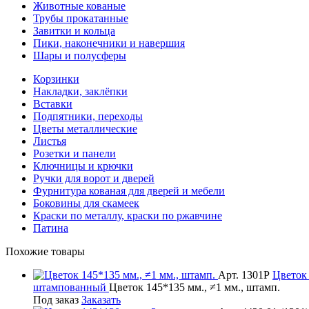
Животные кованые
Трубы прокатанные
Завитки и кольца
Пики, наконечники и навершия
Шары и полусферы
Корзинки
Накладки, заклёпки
Вставки
Подпятники, переходы
Цветы металлические
Листья
Розетки и панели
Ключницы и крючки
Ручки для ворот и дверей
Фурнитура кованая для дверей и мебели
Боковины для скамеек
Краски по металлу, краски по ржавчине
Патина
Похожие товары
Арт. 1301Р
Цветок
штампованный
Цветок 145*135 мм., ≠1 мм., штамп.
Под заказ
Заказать