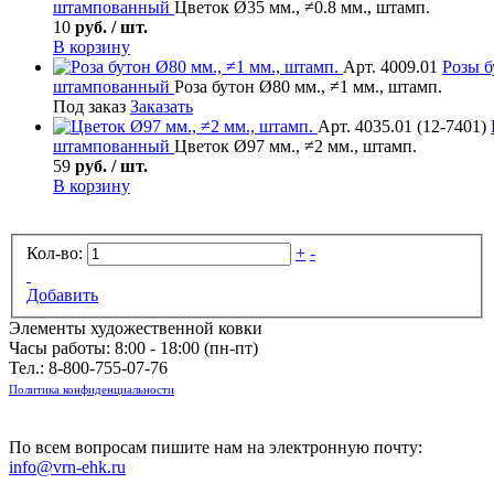
штампованный
Цветок Ø35 мм., ≠0.8 мм., штамп.
10
руб. / шт.
В корзину
Арт. 4009.01
Розы б
штампованный
Роза бутон Ø80 мм., ≠1 мм., штамп.
Под заказ
Заказать
Арт. 4035.01 (12-7401)
штампованный
Цветок Ø97 мм., ≠2 мм., штамп.
59
руб. / шт.
В корзину
Кол-во:
+
-
Добавить
Элементы художественной ковки
Часы работы: 8:00 - 18:00 (пн-пт)
Тел.:
8-800-755-07-76
Политика конфиденциальности
По всем вопросам пишите нам на электронную почту:
info@vrn-ehk.ru