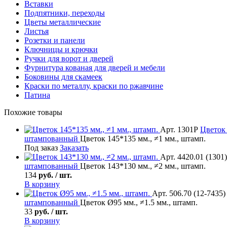
Вставки
Подпятники, переходы
Цветы металлические
Листья
Розетки и панели
Ключницы и крючки
Ручки для ворот и дверей
Фурнитура кованая для дверей и мебели
Боковины для скамеек
Краски по металлу, краски по ржавчине
Патина
Похожие товары
Арт. 1301Р
Цветок
штампованный
Цветок 145*135 мм., ≠1 мм., штамп.
Под заказ
Заказать
Арт. 4420.01 (1301)
штампованный
Цветок 143*130 мм., ≠2 мм., штамп.
134
руб. / шт.
В корзину
Арт. 506.70 (12-7435)
штампованный
Цветок Ø95 мм., ≠1.5 мм., штамп.
33
руб. / шт.
В корзину