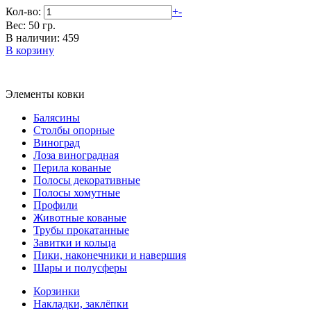
Кол-во:
+
-
Вес: 50 гр.
В наличии: 459
В корзину
Элементы ковки
Балясины
Столбы опорные
Виноград
Лоза виноградная
Перила кованые
Полосы декоративные
Полосы хомутные
Профили
Животные кованые
Трубы прокатанные
Завитки и кольца
Пики, наконечники и навершия
Шары и полусферы
Корзинки
Накладки, заклёпки