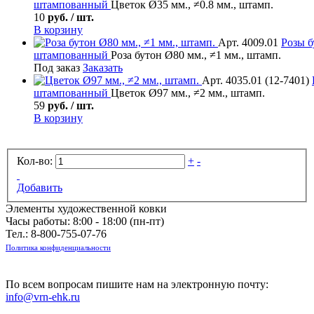
штампованный
Цветок Ø35 мм., ≠0.8 мм., штамп.
10
руб. / шт.
В корзину
Арт. 4009.01
Розы б
штампованный
Роза бутон Ø80 мм., ≠1 мм., штамп.
Под заказ
Заказать
Арт. 4035.01 (12-7401)
штампованный
Цветок Ø97 мм., ≠2 мм., штамп.
59
руб. / шт.
В корзину
Кол-во:
+
-
Добавить
Элементы художественной ковки
Часы работы: 8:00 - 18:00 (пн-пт)
Тел.:
8-800-755-07-76
Политика конфиденциальности
По всем вопросам пишите нам на электронную почту:
info@vrn-ehk.ru