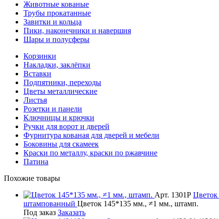
Животные кованые
Трубы прокатанные
Завитки и кольца
Пики, наконечники и навершия
Шары и полусферы
Корзинки
Накладки, заклёпки
Вставки
Подпятники, переходы
Цветы металлические
Листья
Розетки и панели
Ключницы и крючки
Ручки для ворот и дверей
Фурнитура кованая для дверей и мебели
Боковины для скамеек
Краски по металлу, краски по ржавчине
Патина
Похожие товары
Арт. 1301Р
Цветок
штампованный
Цветок 145*135 мм., ≠1 мм., штамп.
Под заказ
Заказать