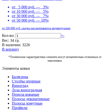
от 5 000 руб. — 3%;
от 10 000 руб. — 5%;
от 30 000 руб. — 7%;
от 50 000 руб. — 10%;
от 100 000 руб. скидка рассматривается индивидуально
Кол-во:
+
-
Вес: 34 гр.
В наличии: 3226
В корзину
*Технические характеристики элемента могут незначительно отличаться от
заявленных.
Элементы ковки
Балясины
Столбы опорные
Виноград
Лоза виноградная
Перила кованые
Полосы декоративные
Полосы хомутные
Профили