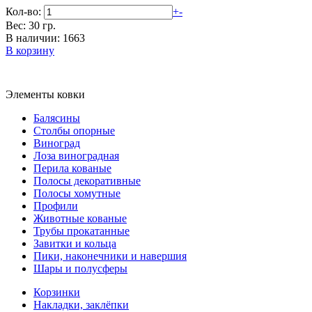
Кол-во:
+
-
Вес: 30 гр.
В наличии: 1663
В корзину
Элементы ковки
Балясины
Столбы опорные
Виноград
Лоза виноградная
Перила кованые
Полосы декоративные
Полосы хомутные
Профили
Животные кованые
Трубы прокатанные
Завитки и кольца
Пики, наконечники и навершия
Шары и полусферы
Корзинки
Накладки, заклёпки