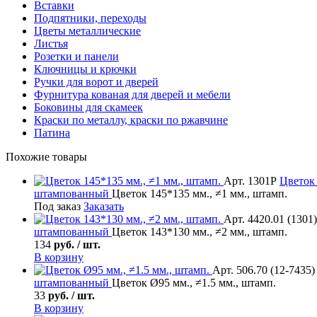
Вставки
Подпятники, переходы
Цветы металлические
Листья
Розетки и панели
Ключницы и крючки
Ручки для ворот и дверей
Фурнитура кованая для дверей и мебели
Боковины для скамеек
Краски по металлу, краски по ржавчине
Патина
Похожие товары
Арт. 1301Р
Цветок
штампованный
Цветок 145*135 мм., ≠1 мм., штамп.
Под заказ
Заказать
Арт. 4420.01 (1301)
штампованный
Цветок 143*130 мм., ≠2 мм., штамп.
134
руб. / шт.
В корзину
Арт. 506.70 (12-7435)
штампованный
Цветок Ø95 мм., ≠1.5 мм., штамп.
33
руб. / шт.
В корзину