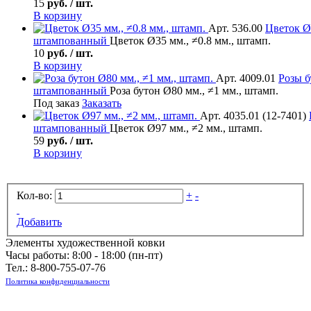
15
руб. / шт.
В корзину
Арт. 536.00
Цветок
Ø3
штампованный
Цветок Ø35 мм., ≠0.8 мм., штамп.
10
руб. / шт.
В корзину
Арт. 4009.01
Розы б
штампованный
Роза бутон Ø80 мм., ≠1 мм., штамп.
Под заказ
Заказать
Арт. 4035.01 (12-7401)
штампованный
Цветок Ø97 мм., ≠2 мм., штамп.
59
руб. / шт.
В корзину
Кол-во:
+
-
Добавить
Элементы художественной ковки
Часы работы: 8:00 - 18:00 (пн-пт)
Тел.:
8-800-755-07-76
Политика конфиденциальности