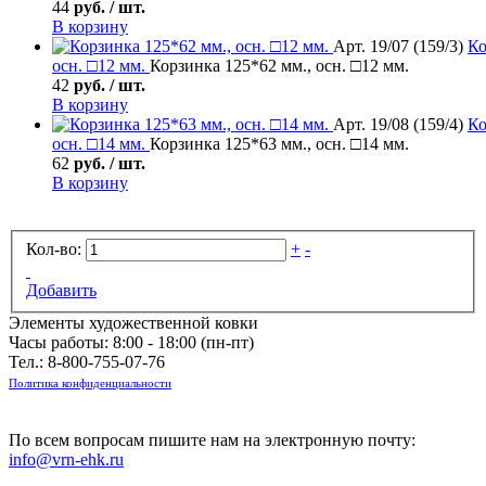
44
руб. / шт.
В корзину
Арт. 19/07 (159/3)
Ко
осн. □12 мм.
Корзинка 125*62 мм., осн. □12 мм.
42
руб. / шт.
В корзину
Арт. 19/08 (159/4)
Ко
осн. □14 мм.
Корзинка 125*63 мм., осн. □14 мм.
62
руб. / шт.
В корзину
Кол-во:
+
-
Добавить
Элементы художественной ковки
Часы работы: 8:00 - 18:00 (пн-пт)
Тел.:
8-800-755-07-76
Политика конфиденциальности
По всем вопросам пишите нам на электронную почту:
info@vrn-ehk.ru