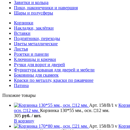
Завитки и кольца
Пики, наконечники и навершия
Шары и полусферы
Корзинки
Накладки, заклёпки
Вставки
Подпятники, переходы
Цветы металлические
Листья
Розетки и панели
Ключницы и крючки
Ручки для ворот и дверей
Фурнитура кованая для дверей и мебели
Боковины для скамеек
Краски по металлу, краски по ржавчине
Патина
Похожие товары
Арт. 158/В/1 v
Корз
осн. □12 мм.
Корзинка 130*55 мм., осн. □12 мм.
305
руб. / шт.
В корзину
Арт. 158/В/3 v
Корз