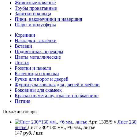
Животные кованые
Трубы прокатанные
Завитки и кольца
Пики, наконечники и навершия
Шары и полусферы
Корзинки
Накладки, заклёпки
Вставки
Подпятники, переходы
Цветы металлические
Листья
Розетки и панели
Ключницы и крючки
Ручки для ворот и дверей
Фурнитура кованая для дверей и мебели
Боковины для скамеек
Краски по металлу, краски по ржавчине
Патина
Похожие товары
Арт. 1305/S v
Лист
230*
литьё
Лист 230*130 мм., ≠6 мм., литье
147
руб. / шт.