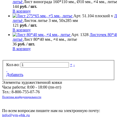
литьё
Лист винограда 160*110 мм., Ø10 мм., ≠4 мм., лить
144
руб. / шт.
В корзину
Арт. 51.104 плоский v
Л
литьё
Листок литье 3 мм, 50х285 мм
121
руб. / шт.
В корзину
Арт. 1328
Листочек
80*40
литьё
Лист 80*40 мм., ≠4 мм., литье
36
руб. / шт.
В корзину
Кол-во:
+
-
Добавить
Элементы художественной ковки
Часы работы: 8:00 - 18:00 (пн-пт)
Тел.:
8-800-755-07-76
Политика конфиденциальности
По всем вопросам пишите нам на электронную почту:
info@vrn-ehk.ru