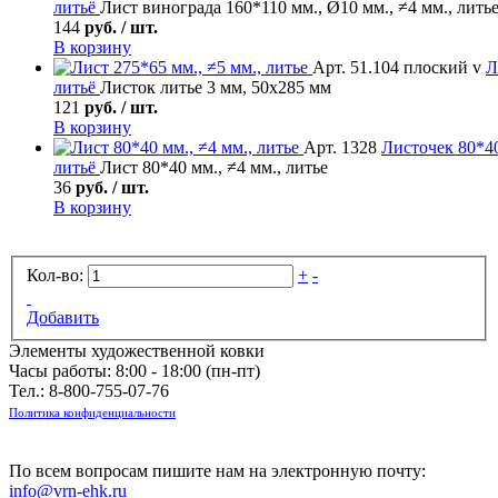
литьё
Лист винограда 160*110 мм., Ø10 мм., ≠4 мм., лить
144
руб. / шт.
В корзину
Арт. 51.104 плоский v
Л
литьё
Листок литье 3 мм, 50х285 мм
121
руб. / шт.
В корзину
Арт. 1328
Листочек
80*40
литьё
Лист 80*40 мм., ≠4 мм., литье
36
руб. / шт.
В корзину
Кол-во:
+
-
Добавить
Элементы художественной ковки
Часы работы: 8:00 - 18:00 (пн-пт)
Тел.:
8-800-755-07-76
Политика конфиденциальности
По всем вопросам пишите нам на электронную почту:
info@vrn-ehk.ru