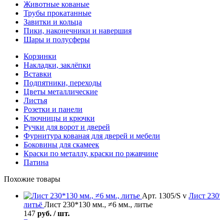
Животные кованые
Трубы прокатанные
Завитки и кольца
Пики, наконечники и навершия
Шары и полусферы
Корзинки
Накладки, заклёпки
Вставки
Подпятники, переходы
Цветы металлические
Листья
Розетки и панели
Ключницы и крючки
Ручки для ворот и дверей
Фурнитура кованая для дверей и мебели
Боковины для скамеек
Краски по металлу, краски по ржавчине
Патина
Похожие товары
Арт. 1305/S v
Лист
230*
литьё
Лист 230*130 мм., ≠6 мм., литье
147
руб. / шт.